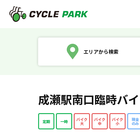
エリアから検索
成瀬駅南口臨時バイ
バイク
バイク
バイク
現金
定期
一時
大
中
小
のみ