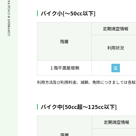
バイク小[〜50cc以下]
定期満空情報
階層
利用状況
１階平置屋根無
空
利用方法及び利用料金、減額、免除につきましては各駐
バイク中[50cc超〜125cc以下]
定期満空情報
階層