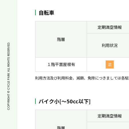
自転車
定期満空情報
階層
COPYRIGHT © CYCLE PARK ALL RIGHTS RESERVED.
利用状況
１階平置屋根有
混
利用方法及び利用料金、減額、免除につきましては各駐
バイク小[〜50cc以下]
定期満空情報
階層