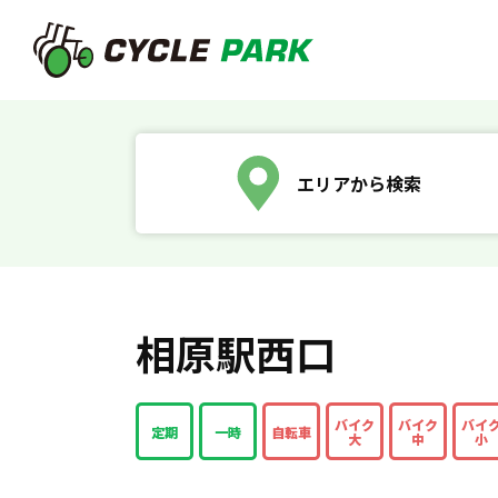
エリアから検索
相原駅西口
バイク
バイク
バイ
定期
一時
自転車
大
中
小