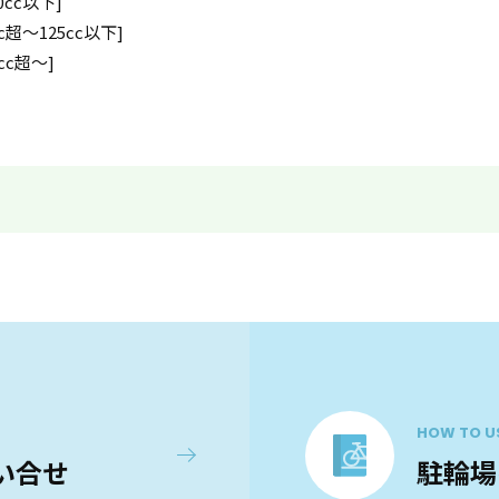
cc以下]
〜125cc以下]
c超〜]
HOW TO U
い合せ
駐輪場