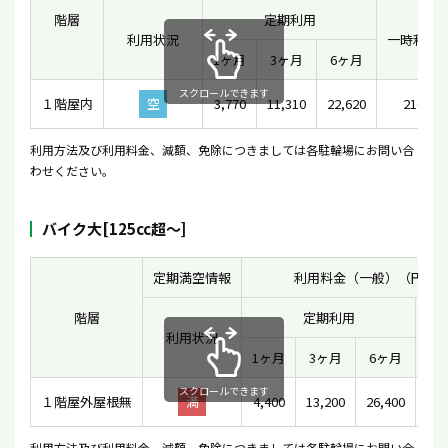
階層
定期利用
利用状況
一時利用
1ヶ月
3ヶ月
6ヶ月
スクロールできます
１階屋内
空
3,770
11,310
22,620
210
利用方法及び利用料金、減額、免除につきましては各駐輪場にお問い合
わせください。
バイク大[125cc超〜]
定期満空情報
利用料金（一般）（円）
階層
定期利用
利用状況
一
1ヶ月
3ヶ月
6ヶ月
スクロールできます
１階屋外屋根無
満
4,400
13,200
26,400
利用方法及び利用料金、減額、免除につきましては各駐輪場にお問い合