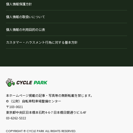
個人情報保護方針
個人情報の取扱いについて
個人情報の利用目的の公表
カスタマー・ハラスメント行為に対する基本方針
本ホームページ掲載の記事・写真等の無断転載を禁じます。
©（公財）自転車駐車場整備センター
〒103-0021
東京都中央区日本橋本石町4-6-7 日本橋日銀通りビル4F
03-6262-5322
COPYRIGHT © CYCLE PARK ALL RIGHTS RESERVED.