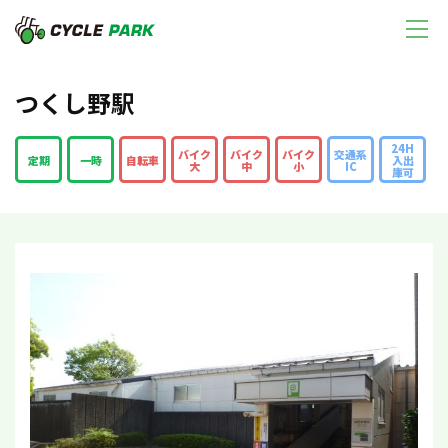
つくし野駅
24H
バイク
バイク
バイク
交通系
定期
一時
自転車
入出
大
中
小
IC
庫可