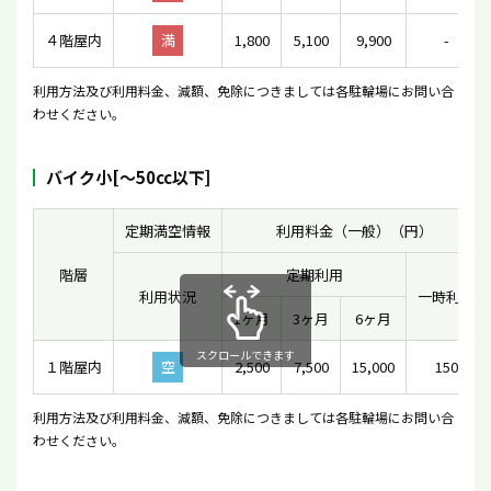
４階屋内
満
1,800
5,100
9,900
-
利用方法及び利用料金、減額、免除につきましては各駐輪場にお問い合
わせください。
バイク小[〜50cc以下]
定期満空情報
利用料金（一般）（円）
階層
定期利用
利用状況
一時利用
1ヶ月
3ヶ月
6ヶ月
スクロールできます
１階屋内
空
2,500
7,500
15,000
150
利用方法及び利用料金、減額、免除につきましては各駐輪場にお問い合
わせください。