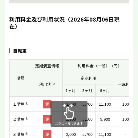
利用料金及び利用状況（2026年08月06日現
在）
自転車
定期満空情報
利用料金（一般）（円）
階層
定期利用
利用状況
一時利用
1ヶ月
3ヶ月
6ヶ月
１階屋内
満
2,000
5,700
11,100
100
２階屋内
満
1,800
5,100
9,900
100
スクロールできます
３階屋内
満
2,000
5,700
11,100
-