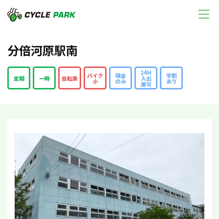
分倍河原駅南
24H
バイク
現金
学割
定期
一時
自転車
入出
小
のみ
あり
庫可