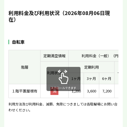
利用料金及び利用状況（2026年08月06日現
在）
自転車
定期満空情報
利用料金（一般）（円）
階層
定期利用
利用状況
一時
1ヶ月
3ヶ月
6ヶ月
スクロールできます
１階平置屋根有
満
1,200
3,600
7,200
10
利用方法及び利用料金、減額、免除につきましては各駐輪場にお問い合
わせください。