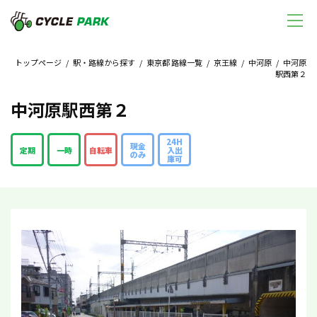
トップページ
/
駅・路線から探す
/
東京都 路線一覧
/
京王線
/
中河原
/ 中河原
駅西第２
中河原駅西第２
24H
現金
定期
一時
自転車
入出
のみ
庫可