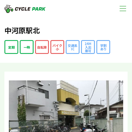
中河原駅北
24H
バイク
交通系
学割
定期
一時
自転車
入出
小
IC
あり
庫可