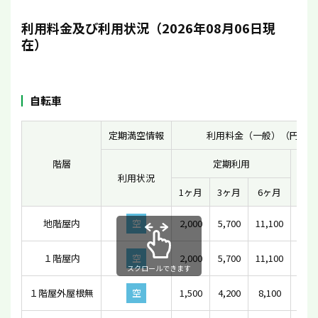
利用料金及び利用状況（2026年08月06日現
在）
自転車
定期満空情報
利用料金（一般）（円）
階層
定期利用
利用状況
一時
1ヶ月
3ヶ月
6ヶ月
地階屋内
空
2,000
5,700
11,100
1
１階屋内
空
2,000
5,700
11,100
スクロールできます
１階屋外屋根無
空
1,500
4,200
8,100
1