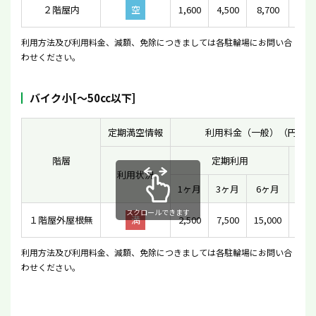
２階屋内
空
1,600
4,500
8,700
利用方法及び利用料金、減額、免除につきましては各駐輪場にお問い合
わせください。
バイク小[〜50cc以下]
定期満空情報
利用料金（一般）（円）
階層
定期利用
利用状況
一時
1ヶ月
3ヶ月
6ヶ月
スクロールできます
１階屋外屋根無
満
2,500
7,500
15,000
1
利用方法及び利用料金、減額、免除につきましては各駐輪場にお問い合
わせください。