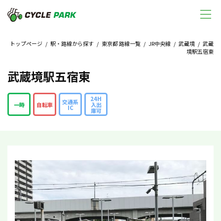
トップページ
/
駅・路線から探す
/
東京都 路線一覧
/
JR中央線
/
武蔵境
/ 武蔵
境駅五宿東
武蔵境駅五宿東
24H
交通系
一時
自転車
入出
IC
庫可