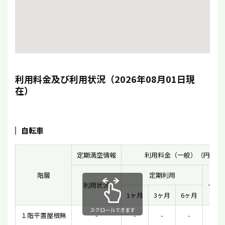
利用料金及び利用状況（2026年08月01日現
在）
自転車
定期満空情報
利用料金（一般）（円）
階層
定期利用
利用状況
一時
1ヶ月
3ヶ月
6ヶ月
スクロールできます
１階平置屋根無
-
-
-
-
-