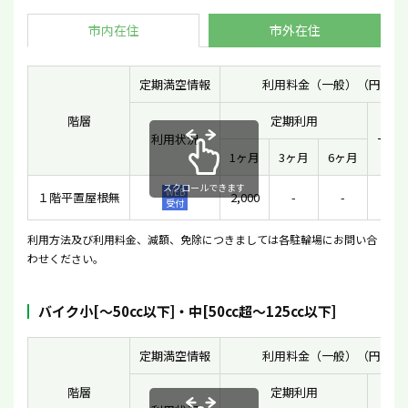
市内在住
市外在住
定期満空情報
利用料金（一般）（円）
階層
定期利用
利用状況
一時
1ヶ月
3ヶ月
6ヶ月
スクロールできます
WEB
１階平置屋根無
2,000
-
-
-
受付
利用方法及び利用料金、減額、免除につきましては各駐輪場にお問い合
わせください。
バイク小[〜50cc以下]・中[50cc超〜125cc以下]
定期満空情報
利用料金（一般）（円）
階層
定期利用