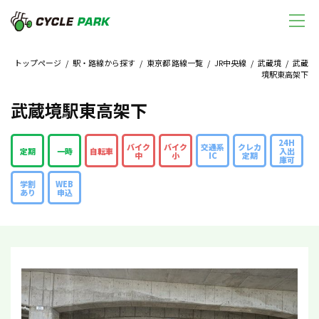
トップページ
/
駅・路線から探す
/
東京都 路線一覧
/
JR中央線
/
武蔵境
/ 武蔵
境駅東高架下
武蔵境駅東高架下
24H
バイク
バイク
交通系
クレカ
定期
一時
自転車
入出
中
小
IC
定期
庫可
学割
WEB
あり
申込