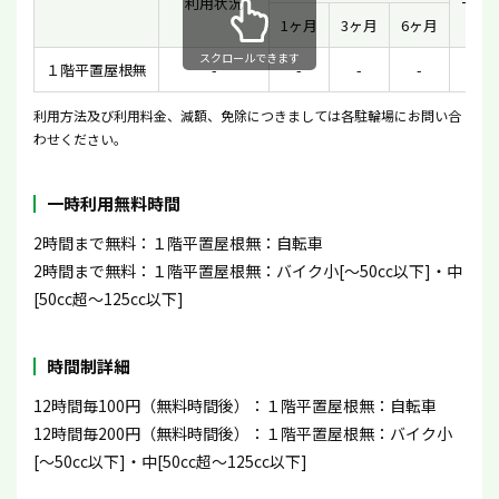
利用状況
一時
1ヶ月
3ヶ月
6ヶ月
スクロールできます
１階平置屋根無
-
-
-
-
-
利用方法及び利用料金、減額、免除につきましては各駐輪場にお問い合
わせください。
一時利用無料時間
2時間まで無料：１階平置屋根無：自転車
2時間まで無料：１階平置屋根無：バイク小[〜50cc以下]・中
[50cc超〜125cc以下]
時間制詳細
12時間毎100円（無料時間後）：１階平置屋根無：自転車
12時間毎200円（無料時間後）：１階平置屋根無：バイク小
[〜50cc以下]・中[50cc超〜125cc以下]