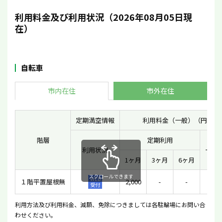
利用料金及び利用状況（2026年08月05日現
在）
自転車
市内在住
市外在住
定期満空情報
利用料金（一般）（円）
階層
定期利用
利用状況
一時
1ヶ月
3ヶ月
6ヶ月
スクロールできます
WEB
１階平置屋根無
2,000
-
-
-
受付
利用方法及び利用料金、減額、免除につきましては各駐輪場にお問い合
わせください。