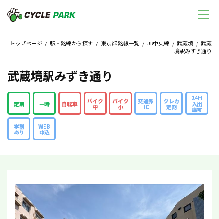
トップページ
/
駅・路線から探す
/
東京都 路線一覧
/
JR中央線
/
武蔵境
/ 武蔵
境駅みずき通り
武蔵境駅みずき通り
24H
バイク
バイク
交通系
クレカ
定期
一時
自転車
入出
中
小
IC
定期
庫可
学割
WEB
あり
申込