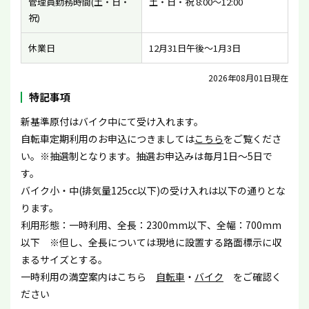
管理員勤務時間(土・日・
土・日・祝 8:00〜12:00
祝)
休業日
12月31日午後〜1月3日
2026年08月01日現在
特記事項
新基準原付はバイク中にて受け入れます。
自転車定期利用のお申込につきましては
こちら
をご覧くださ
い。※抽選制となります。抽選お申込みは毎月1日〜5日で
す。
バイク小・中(排気量125cc以下)の受け入れは以下の通りとな
ります。
利用形態：一時利用、全長：2300mm以下、全幅：700mm
以下 ※但し、全長については現地に設置する路面標示に収
まるサイズとする。
一時利用の満空案内はこちら
自転車
・
バイク
をご確認く
ださい