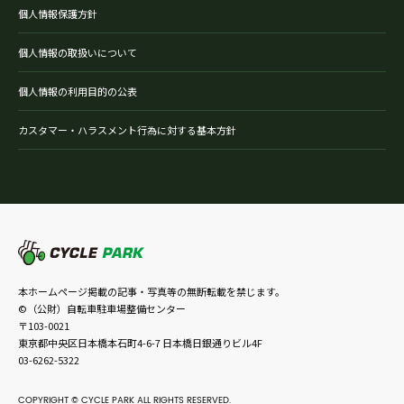
個人情報保護方針
個人情報の取扱いについて
個人情報の利用目的の公表
カスタマー・ハラスメント行為に対する基本方針
本ホームページ掲載の記事・写真等の無断転載を禁じます。
©（公財）自転車駐車場整備センター
〒103-0021
東京都中央区日本橋本石町4-6-7 日本橋日銀通りビル4F
03-6262-5322
COPYRIGHT © CYCLE PARK ALL RIGHTS RESERVED.