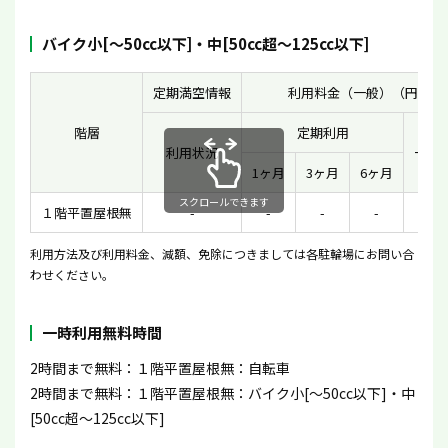
バイク小[〜50cc以下]・中[50cc超〜125cc以下]
定期満空情報
利用料金（一般）（円）
階層
定期利用
利用状況
一時
1ヶ月
3ヶ月
6ヶ月
スクロールできます
１階平置屋根無
-
-
-
-
-
利用方法及び利用料金、減額、免除につきましては各駐輪場にお問い合
わせください。
一時利用無料時間
2時間まで無料：１階平置屋根無：自転車
2時間まで無料：１階平置屋根無：バイク小[〜50cc以下]・中
[50cc超〜125cc以下]