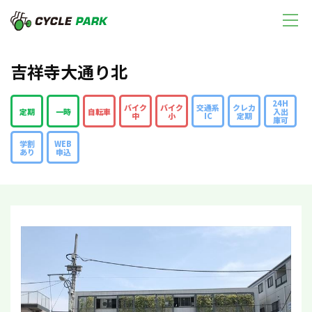
吉祥寺大通り北
24H
バイク
バイク
交通系
クレカ
定期
一時
自転車
入出
中
小
IC
定期
庫可
学割
WEB
あり
申込