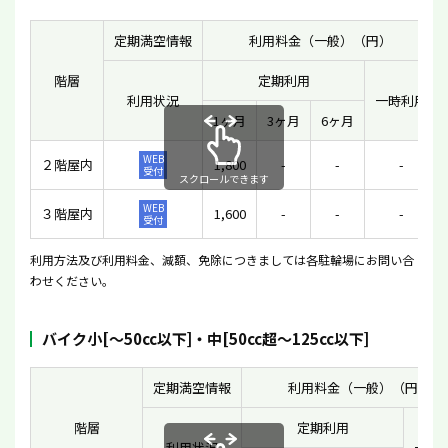
定期満空情報
利用料金（一般）（円）
階層
定期利用
利用状況
一時利用
1ヶ月
3ヶ月
6ヶ月
WEB
２階屋内
1,800
-
-
-
受付
スクロールできます
WEB
３階屋内
1,600
-
-
-
受付
利用方法及び利用料金、減額、免除につきましては各駐輪場にお問い合
わせください。
バイク小[〜50cc以下]・中[50cc超〜125cc以下]
定期満空情報
利用料金（一般）（円）
階層
定期利用
利用状況
一時