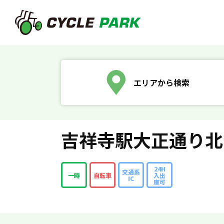
エリアから検索
吉祥寺駅大正通り北
24H
交通系
一時
自転車
入出
IC
庫可