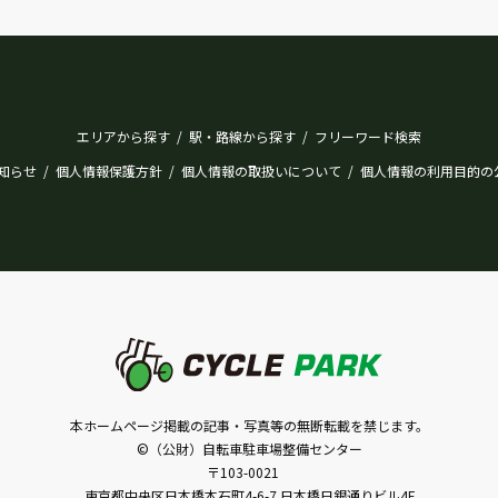
エリアから探す
駅・路線から探す
フリーワード検索
/
/
知らせ
個人情報保護方針
個人情報の取扱いについて
個人情報の利用目的の
/
/
/
本ホームページ掲載の記事・写真等の無断転載を禁じます。
©（公財）自転車駐車場整備センター
〒103-0021
東京都中央区日本橋本石町4-6-7 日本橋日銀通りビル4F