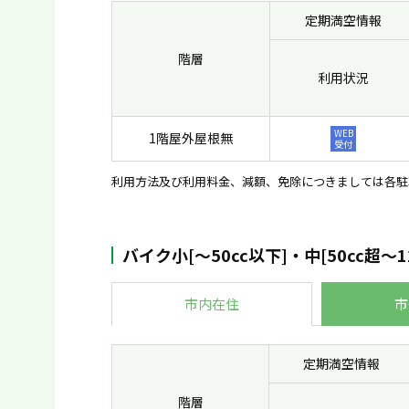
定期満空情報
階層
利用状況
WEB
1階屋外屋根無
受付
利用方法及び利用料金、減額、免除につきましては各駐
バイク小[〜50cc以下]・中[50cc超〜1
市内在住
市
定期満空情報
階層