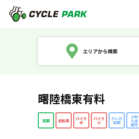
エリアから検索
曙陸橋東有料
24H
バイク
バイク
クレカ
定期
自転車
入出
中
小
定期
庫可