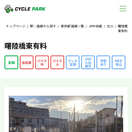
トップページ
/
駅・路線から探す
/
東京都 路線一覧
/
JR中央線
/
立川
/ 曙陸橋
東有料
曙陸橋東有料
24H
バイク
バイク
クレカ
学割
WEB
定期
自転車
入出
中
小
定期
あり
申込
庫可