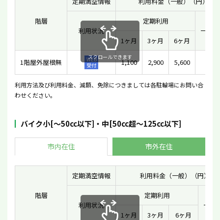
定期満空情報
利用料金（一般）（円）
階層
定期利用
利用状況
一時利
1ヶ月
3ヶ月
6ヶ月
スクロールできます
WEB
1階屋外屋根無
1,100
2,900
5,600
-
受付
利用方法及び利用料金、減額、免除につきましては各駐輪場にお問い合
わせください。
バイク小[〜50cc以下]・中[50cc超〜125cc以下]
市内在住
市外在住
定期満空情報
利用料金（一般）（円）
階層
定期利用
利用状況
一時
1ヶ月
3ヶ月
6ヶ月