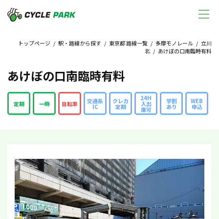
トップページ
/
駅・路線から探す
/
東京都 路線一覧
/
多摩モノレール
/
立川
北
/ あけぼの口南臨時有料
あけぼの口南臨時有料
24H
交通系
クレカ
学割
WEB
定期
一時
自転車
入出
IC
定期
あり
申込
庫可