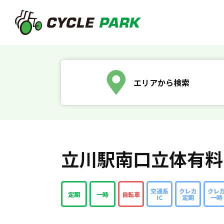
エリアから検索
立川駅南口立体有料
交通系
クレカ
クレ
定期
一時
自転車
IC
定期
一時