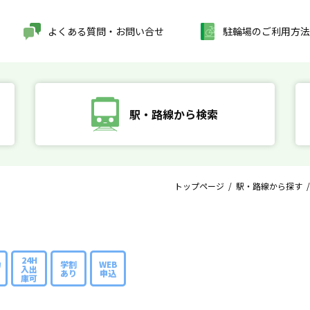
よくある質問・お問い合せ
駐輪場のご利用方法
駅・路線から検索
トップページ
/
駅・路線から探す
24H
カ
学割
WEB
入出
あり
申込
庫可