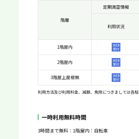
定期満空情報
階層
利用状況
WEB
1階屋内
受付
WEB
2階屋内
受付
WEB
3階屋上屋根無
受付
利用方法及び利用料金、減額、免除につきましては各駐
一時利用無料時間
3時間まで無料：1階屋内：自転車