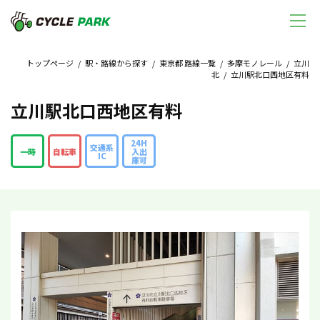
トップページ
/
駅・路線から探す
/
東京都 路線一覧
/
多摩モノレール
/
立川
北
/ 立川駅北口西地区有料
立川駅北口西地区有料
24H
交通系
一時
自転車
入出
IC
庫可