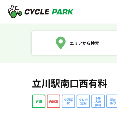
エリアから検索
立川駅南口西有料
24H
交通系
クレカ
学割
定期
自転車
入出
IC
定期
あり
庫可