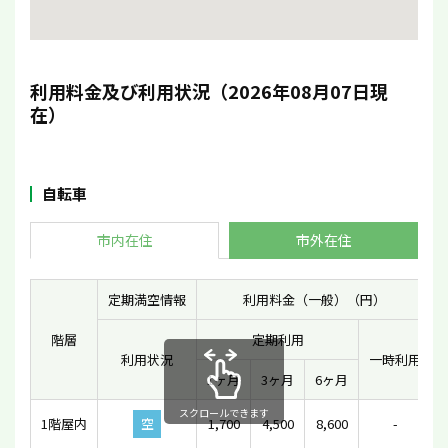
利用料金及び利用状況（2026年08月07日現
在）
自転車
市内在住
市外在住
定期満空情報
利用料金（一般）（円）
階層
定期利用
利用状況
一時利用
1ヶ月
3ヶ月
6ヶ月
スクロールできます
1階屋内
空
1,700
4,500
8,600
-