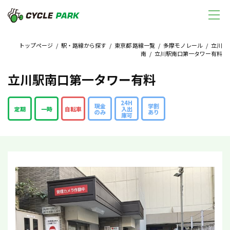
トップページ
/
駅・路線から探す
/
東京都 路線一覧
/
多摩モノレール
/
立川
南
/ 立川駅南口第一タワー有料
立川駅南口第一タワー有料
24H
現金
学割
定期
一時
自転車
入出
のみ
あり
庫可