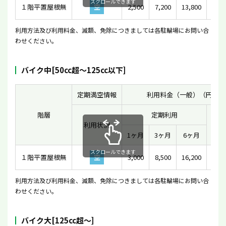
スクロールできます
１階平置屋根無
空
2,500
7,200
13,800
利用方法及び利用料金、減額、免除につきましては各駐輪場にお問い合
わせください。
バイク中[50cc超〜125cc以下]
定期満空情報
利用料金（一般）（円）
階層
定期利用
利用状況
一時
1ヶ月
3ヶ月
6ヶ月
スクロールできます
１階平置屋根無
空
3,000
8,500
16,200
利用方法及び利用料金、減額、免除につきましては各駐輪場にお問い合
わせください。
バイク大[125cc超〜]