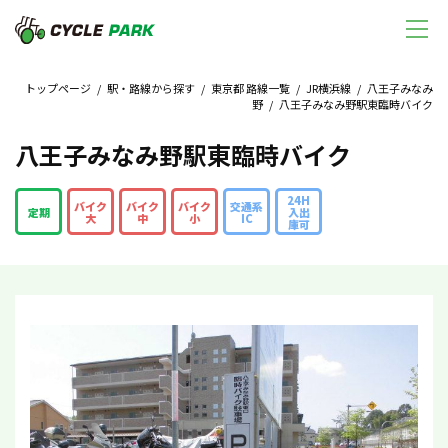
トップページ
/
駅・路線から探す
/
東京都 路線一覧
/
JR横浜線
/
八王子みなみ
野
/ 八王子みなみ野駅東臨時バイク
八王子みなみ野駅東臨時バイク
24H
バイク
バイク
バイク
交通系
定期
入出
大
中
小
IC
庫可