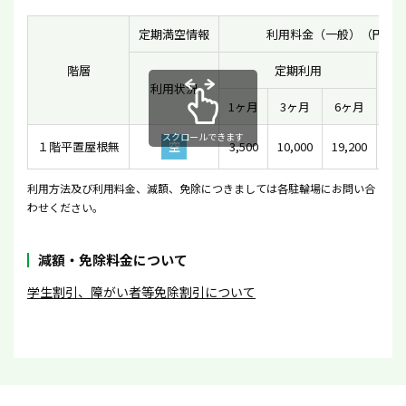
定期満空情報
利用料金（一般）（円）
階層
定期利用
利用状況
一
1ヶ月
3ヶ月
6ヶ月
スクロールできます
１階平置屋根無
空
3,500
10,000
19,200
利用方法及び利用料金、減額、免除につきましては各駐輪場にお問い合
わせください。
減額・免除料金について
学生割引、障がい者等免除割引について