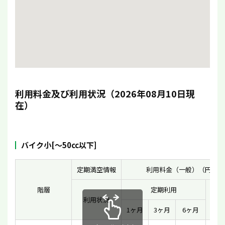
利用料金及び利用状況（2026年08月10日現
在）
バイク小[〜50cc以下]
定期満空情報
利用料金（一般）（円）
階層
定期利用
利用状況
一時
1ヶ月
3ヶ月
6ヶ月