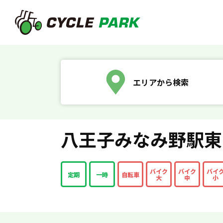
エリアから検索
八王子みなみ野駅東
バイク
バイク
バイ
定期
一時
自転車
大
中
小