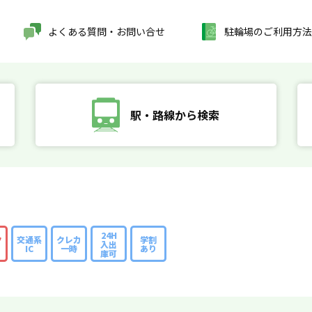
よくある質問・お問い合せ
駐輪場のご利用方法
駅・路線から検索
24H
ク
交通系
クレカ
学割
入出
IC
一時
あり
庫可