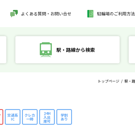
よくある質問・お問い合せ
駐輪場のご利用方法
駅・路線から検索
トップページ
/
駅・
24H
ク
交通系
クレカ
学割
入出
IC
一時
あり
庫可