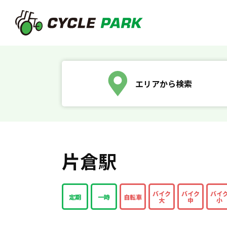
エリアから検索
片倉駅
バイク
バイク
バイ
定期
一時
自転車
大
中
小