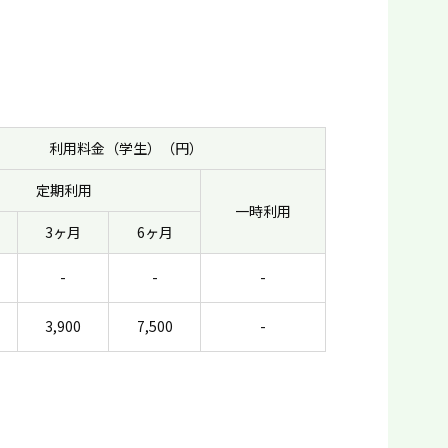
利用料金（学生）（円）
定期利用
一時利用
3ヶ月
6ヶ月
-
-
-
3,900
7,500
-