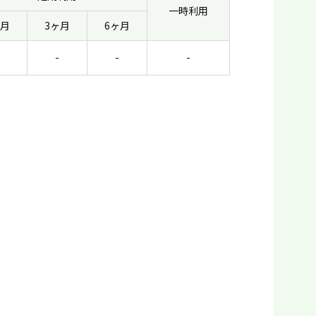
一時利用
ヶ月
3ヶ月
6ヶ月
-
-
-