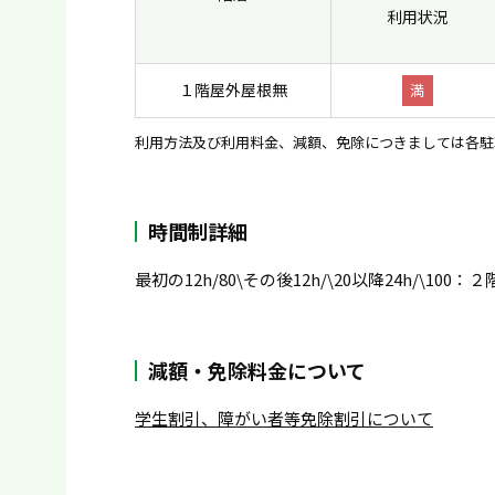
利用状況
１階屋外屋根無
満
利用方法及び利用料金、減額、免除につきましては各駐
時間制詳細
最初の12h/80\その後12h/\20以降24h/\100
減額・免除料金について
学生割引、障がい者等免除割引について