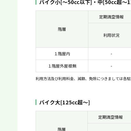
バイク小[〜50cc以下]・中[50cc超〜1
定期満空情報
階層
利用状況
１階屋内
-
１階屋外屋根無
-
利用方法及び利用料金、減額、免除につきましては各駐
バイク大[125cc超〜]
定期満空情報
階層