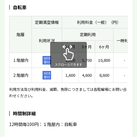
自転車
定期満空情報
利用料金（一般）（円）
階層
定期利用
利用状況
一時利用
1ヶ月
3ヶ月
6ヶ月
WEB
１階屋内
2,000
5,700
10,800
-
受付
スクロールできます
WEB
２階屋内
1,600
4,600
8,600
-
受付
利用方法及び利用料金、減額、免除につきましては各駐輪場にお問い合
わせください。
時間制詳細
12時間毎100円：１階屋内：自転車