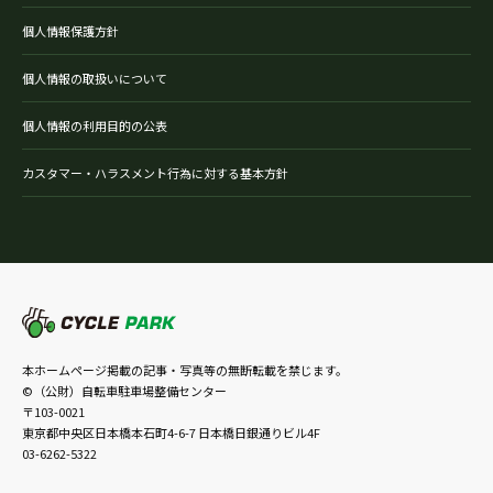
個人情報保護方針
個人情報の取扱いについて
個人情報の利用目的の公表
カスタマー・ハラスメント行為に対する基本方針
本ホームページ掲載の記事・写真等の無断転載を禁じます。
©（公財）自転車駐車場整備センター
〒103-0021
東京都中央区日本橋本石町4-6-7 日本橋日銀通りビル4F
03-6262-5322