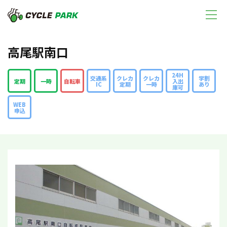
高尾駅南口
24H
交通系
クレカ
クレカ
学割
定期
一時
自転車
入出
IC
定期
一時
あり
庫可
WEB
申込