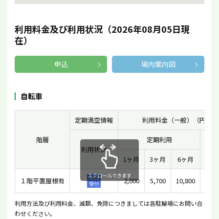
利用料金及び利用状況（2026年08月05日現
在）
申込
場内案内図
自転車
定期満空情報
利用料金（一般）（円）
階層
定期利用
利用状況
一時
1ヶ月
3ヶ月
6ヶ月
スクロールできます
WEB
１階平置屋根有
2,000
5,700
10,800
1
受付
利用方法及び利用料金、減額、免除につきましては各駐輪場にお問い合
わせください。