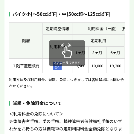
バイク小[〜50cc以下]・中[50cc超〜125cc以下]
定期満空情報
利用料金（一般）（円）
階層
定期利用
利用状況
一
1ヶ月
3ヶ月
6ヶ月
スクロールできます
WEB
１階平置屋根有
3,500
10,000
19,200
受付
利用方法及び利用料金、減額、免除につきましては各駐輪場にお問い合
わせください。
減額・免除料金について
＜利用料金の免除について＞
身体障害者手帳、愛の手帳、精神障害者保健福祉手帳のいず
れかをお持ちの方は自転車の定期利用料金全額免除となりま