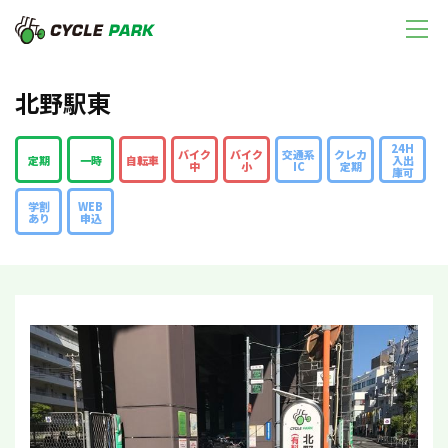
北野駅東
24H
バイク
バイク
交通系
クレカ
定期
一時
自転車
入出
中
小
IC
定期
庫可
学割
WEB
あり
申込