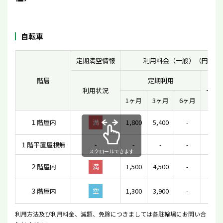
自転車
定期満空情報
利用料金（一般）（円）
階層
定期利用
利用状況
一時
1ヶ月
3ヶ月
6ヶ月
１階屋内
満
1,800
5,400
-
-
１階平置屋根無
-
-
-
-
10
スクロールできます
２階屋内
満
1,500
4,500
-
-
３階屋内
空
1,300
3,900
-
10
利用方法及び利用料金、減額、免除につきましては各駐輪場にお問い合