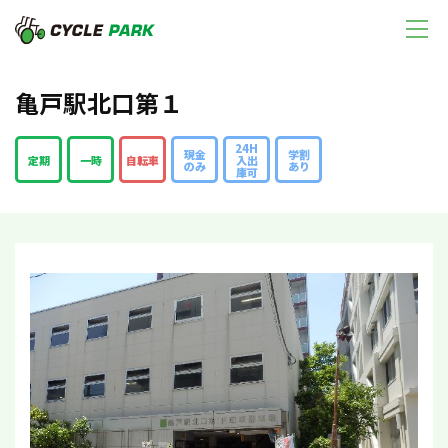
亀戸駅北口第１
24H
現金
学割
定期
一時
自転車
入出
のみ
あり
庫可