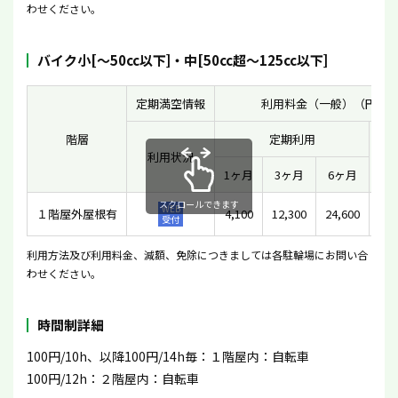
わせください。
バイク小[〜50cc以下]・中[50cc超〜125cc以下]
定期満空情報
利用料金（一般）（円）
階層
定期利用
利用状況
一
1ヶ月
3ヶ月
6ヶ月
スクロールできます
WEB
１階屋外屋根有
4,100
12,300
24,600
受付
利用方法及び利用料金、減額、免除につきましては各駐輪場にお問い合
わせください。
時間制詳細
100円/10h、以降100円/14h毎：１階屋内：自転車
100円/12h：２階屋内：自転車