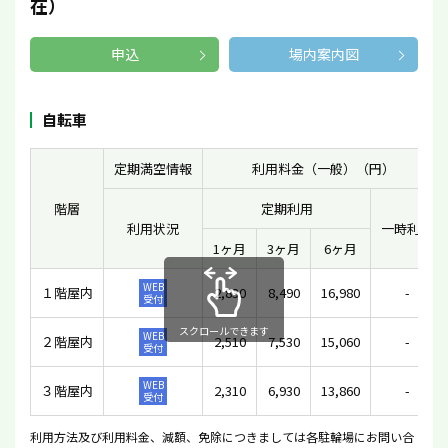
在）
申込
場内案内図
自転車
定期満空情報
利用料金（一般）（円）
階層
定期利用
利用状況
一時利用
1ヶ月
3ヶ月
6ヶ月
WEB
１階屋内
2,830
8,490
16,980
-
受付
スクロールできます
WEB
２階屋内
2,510
7,530
15,060
-
受付
WEB
３階屋内
2,310
6,930
13,860
-
受付
利用方法及び利用料金、減額、免除につきましては各駐輪場にお問い合