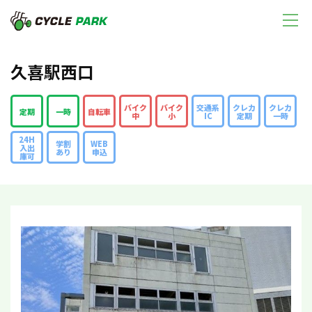
久喜駅西口
バイク
バイク
交通系
クレカ
クレカ
定期
一時
自転車
中
小
IC
定期
一時
24H
学割
WEB
入出
あり
申込
庫可