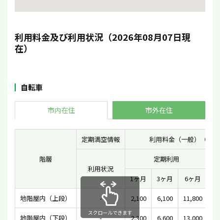
利用料金及び利用状況（2026年08月07日現
在）
自転車
市内在住
市外在住
定期満空情報
利用料金（一般）（円）
階層
定期利用
利用状況
一
1ヶ月
3ヶ月
6ヶ月
地階屋内（上段）
-
2,100
6,100
11,800
スクロールできます
地階屋内（下段）
-
2,300
6,600
13,000