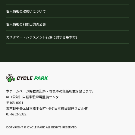
個人情報の取扱いについて
個人情報の利用目的の公表
カスタマー・ハラスメント行為に対する基本方針
本ホームページ掲載の記事・写真等の無断転載を禁じます。
©（公財）自転車駐車場整備センター
〒103-0021
東京都中央区日本橋本石町4-6-7 日本橋日銀通りビル4F
03-6262-5322
COPYRIGHT © CYCLE PARK ALL RIGHTS RESERVED.