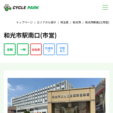
トップページ
/
エリアから探す
/
埼玉県
/
和光市
/ 和光市駅南口(市営)
和光市駅南口(市営)
交通系
学割
定期
一時
自転車
IC
あり