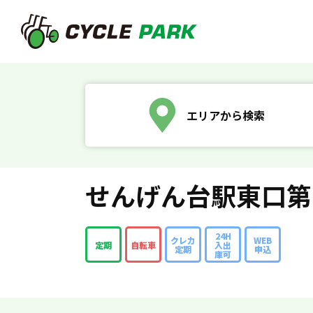
エリアから検索
せんげん台駅東口第
24H
クレカ
WEB
定期
自転車
入出
定期
申込
庫可