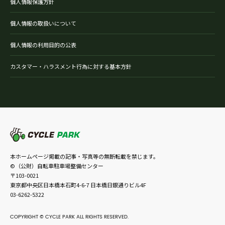
個人情報保護方針
個人情報の取扱いについて
個人情報の利用目的の公表
カスタマー・ハラスメント行為に対する基本方針
本ホームページ掲載の記事・写真等の無断転載を禁じます。
©（公財）自転車駐車場整備センター
〒103-0021
東京都中央区日本橋本石町4-6-7 日本橋日銀通りビル4F
03-6262-5322
COPYRIGHT © CYCLE PARK ALL RIGHTS RESERVED.