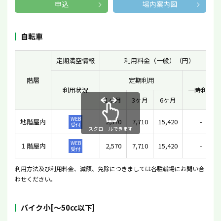
申込
場内案内図
自転車
定期満空情報
利用料金（一般）（円）
階層
定期利用
利用状況
一時利用
1ヶ月
3ヶ月
6ヶ月
WEB
地階屋内
2,570
7,710
15,420
-
受付
スクロールできます
WEB
１階屋内
2,570
7,710
15,420
-
受付
利用方法及び利用料金、減額、免除につきましては各駐輪場にお問い合
わせください。
バイク小[〜50cc以下]