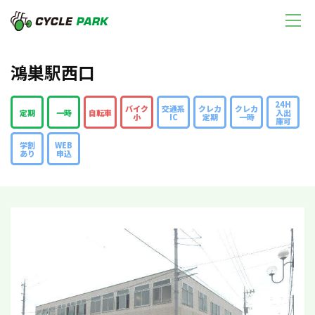
鴻巣駅西口
24H
バイク
交通系
クレカ
クレカ
定期
一時
自転車
入出
小
IC
定期
一時
庫可
学割
WEB
あり
申込