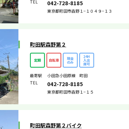
TEL
042-728-8185
東京都町田市森野１−１０４９−１３
町田駅森野第２
24H
現金
定期
自転車
入出
のみ
庫可
最寄駅
小田急小田原線 町田
TEL
042-728-8185
東京都町田市森野１−１５
町田駅森野第２バイク