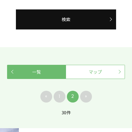
検索
一覧
マップ
«
1
2
»
30件