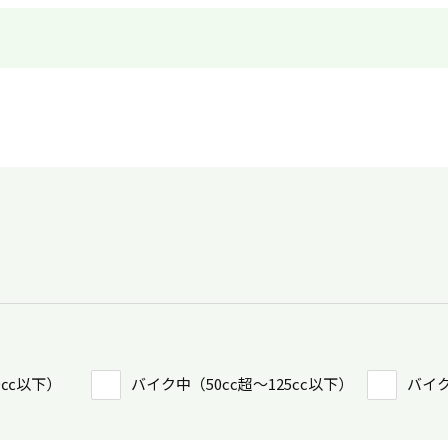
0㏄以下）
バイク中（50cc超〜125cc以下）
バイク