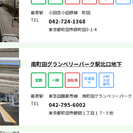
最寄駅
小田急小田原線 町田
TEL
042-724-1368
東京都町田市原町田3-1-4
南町田グランベリーパーク駅北口地下
24H
交通系
定期
一時
自転車
入出
IC
庫可
最寄駅
東急田園都市線 南町田グランベリーパーク
TEL
042-795-6002
東京都町田市鶴間１丁目１７−５他