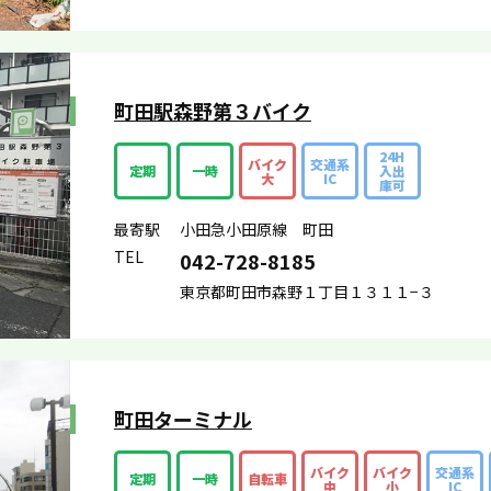
町田駅森野第３バイク
24H
バイク
交通系
定期
一時
入出
大
IC
庫可
最寄駅
小田急小田原線 町田
TEL
042-728-8185
東京都町田市森野１丁目１３１１−３
町田ターミナル
バイク
バイク
交通系
定期
一時
自転車
中
小
IC