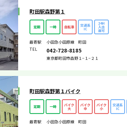
町田駅森野第１
24H
交通系
定期
一時
自転車
入出
IC
庫可
最寄駅
小田急小田原線 町田
TEL
042-728-8185
東京都町田市森野１−１−２１
町田駅森野第１バイク
バイク
バイク
バイク
交通系
定期
一時
大
中
小
IC
最寄駅
小田急小田原線 町田