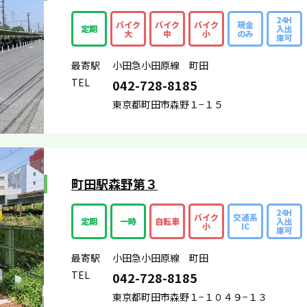
24H
バイク
バイク
バイク
現金
定期
入出
大
中
小
のみ
庫可
最寄駅
小田急小田原線 町田
TEL
042-728-8185
東京都町田市森野１−１５
町田駅森野第３
24H
バイク
交通系
定期
一時
自転車
入出
小
IC
庫可
最寄駅
小田急小田原線 町田
TEL
042-728-8185
東京都町田市森野１−１０４９−１３