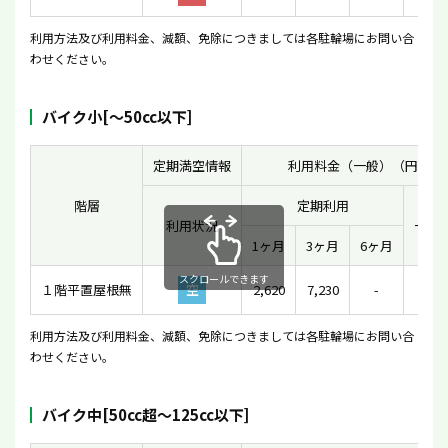
利用方法及び利用料金、減額、免除につきましては各駐輪場にお問い合
わせください。
バイク小[〜50cc以下]
定期満空情報
利用料金（一般）（円）
階層
定期利用
利用状況
一時
1ヶ月
3ヶ月
6ヶ月
スクロールできます
１階平置屋根無
空
2,620
7,230
-
21
利用方法及び利用料金、減額、免除につきましては各駐輪場にお問い合
わせください。
バイク中[50cc超〜125cc以下]