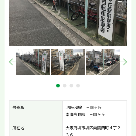
最寄駅
JR阪和線 三国ヶ丘
南海高野線 三国ヶ丘
所在地
大阪府堺市堺区向陵西町４丁２
３６