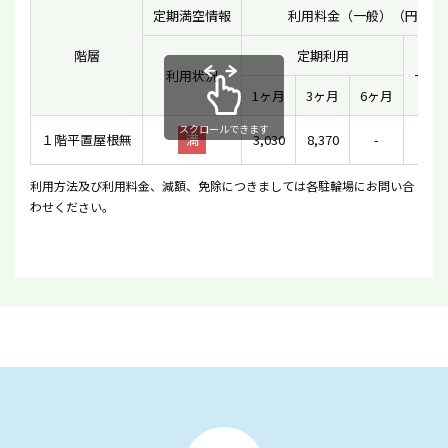
定期満空情報
利用料金（一般）（円）
階層
定期利用
利用状況
一時
1ヶ月
3ヶ月
6ヶ月
スクロールできます
１階平置屋根無
満
3,030
8,370
-
26
利用方法及び利用料金、減額、免除につきましては各駐輪場にお問い合
わせください。