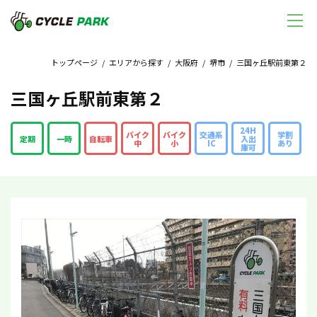
トップページ
/
エリアから探す
/
大阪府
/
堺市
/ 三国ヶ丘駅前東第２
三国ヶ丘駅前東第２
24H
バイク
バイク
交通系
学割
定期
一時
自転車
入出
中
小
IC
あり
庫可