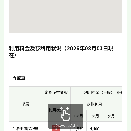
利用料金及び利用状況（2026年08月03日現
在）
自転車
定期満空情報
利用料金（一般）（円）
階層
定期利用
利用状況
一時
1ヶ月
3ヶ月
6ヶ月
スクロールできます
１階平置屋根無
満
1,570
4,400
-
-