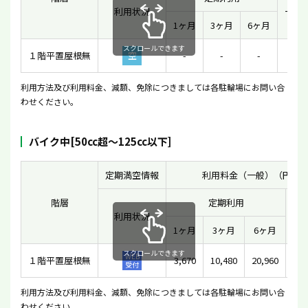
利用状況
一時
1ヶ月
3ヶ月
6ヶ月
スクロールできます
１階平置屋根無
空
-
-
-
-
利用方法及び利用料金、減額、免除につきましては各駐輪場にお問い合
わせください。
バイク中[50cc超〜125cc以下]
定期満空情報
利用料金（一般）（円）
階層
定期利用
利用状況
一
1ヶ月
3ヶ月
6ヶ月
スクロールできます
WEB
１階平置屋根無
3,670
10,480
20,960
受付
利用方法及び利用料金、減額、免除につきましては各駐輪場にお問い合
わせください。