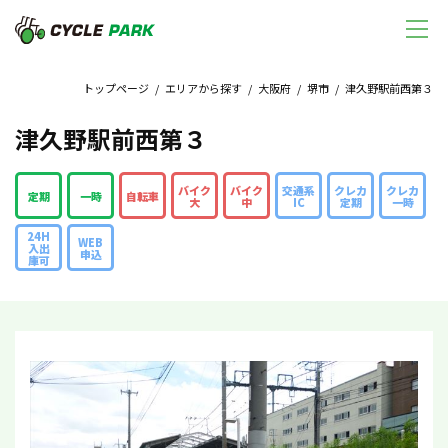
トップページ
/
エリアから探す
/
大阪府
/
堺市
/ 津久野駅前西第３
津久野駅前西第３
バイク
バイク
交通系
クレカ
クレカ
定期
一時
自転車
大
中
IC
定期
一時
24H
WEB
入出
申込
庫可