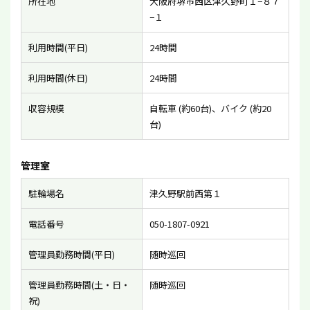
所在地
大阪府堺市西区津久野町１−８７
−１
利用時間(平日)
24時間
利用時間(休日)
24時間
収容規模
自転車 (約60台)、バイク (約20
台)
管理室
駐輪場名
津久野駅前西第１
電話番号
050-1807-0921
管理員勤務時間(平日)
随時巡回
管理員勤務時間(土・日・
随時巡回
祝)