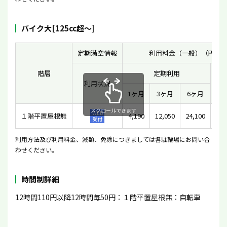
バイク大[125cc超〜]
定期満空情報
利用料金（一般）（円）
階層
定期利用
利用状況
一
1ヶ月
3ヶ月
6ヶ月
スクロールできます
WEB
１階平置屋根無
4,190
12,050
24,100
受付
利用方法及び利用料金、減額、免除につきましては各駐輪場にお問い合
わせください。
時間制詳細
12時間110円以降12時間毎50円：１階平置屋根無：自転車