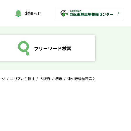
お知らせ
フリーワード検索
ージ
/
エリアから探す
/
大阪府
/
堺市
/ 津久野駅前西第２