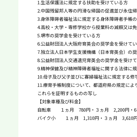
1.生活保護法に規定する扶助を受けている方
2.中国残留邦人等の円滑な帰国の促進並び永住
3.身体障碍者福祉法に規定する身体障碍者手帳
4.高校・大学・専修学校から授業料の減額又は
5.堺市の奨学金を受けている方
6.公益財団法人大阪府育英会の奨学金を受けて
7.独立法人日本学生支援機構（日本育英会）の
8.公益財団法人交通遺児育英会の奨学金を受け
9.精神保健及び精神障碍者福祉に関する法律に
10.母子及び父子並びに寡婦福祉法に規定する
11.療育手帳制度について、都道府県の規定に
これらを証明するものの写し
【対象車種及び料金】
自転車 １ヵ月 780円・３ヵ月 2,200円・6ヵ月
バイク小 １ヵ月 1,310円・３ヵ月 3,610円・