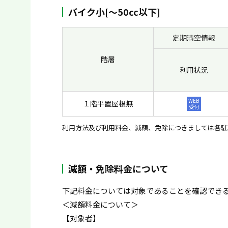
バイク小[〜50cc以下]
定期満空情報
階層
利用状況
WEB
１階平置屋根無
受付
利用方法及び利用料金、減額、免除につきましては各駐
減額・免除料金について
下記料金については対象であることを確認でき
＜減額料金について＞
【対象者】