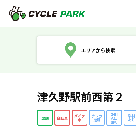
エリアから検索
津久野駅前西第２
24H
バイク
クレカ
学割
定期
自転車
入出
小
定期
あり
庫可