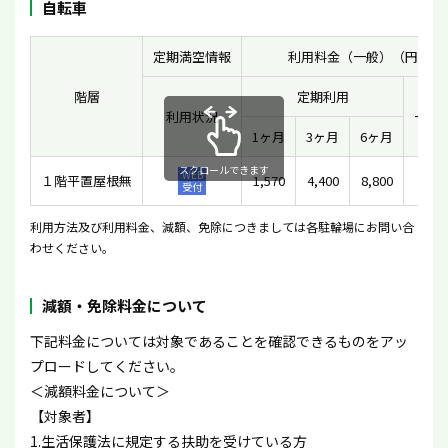
自転車
定期満空情報
利用料金（一般）（円）
階層
定期利用
利用状況
一時
1ヶ月
3ヶ月
6ヶ月
スクロールできます
WEB
１階平置屋根無
1,570
4,400
8,800
-
受付
利用方法及び利用料金、減額、免除につきましては各駐輪場にお問い合
わせください。
減額・免除料金について
下記料金については対象であることを確認できるものをアッ
プロードしてください。
＜減額料金について＞
【対象者】
1.生活保護法に規定する扶助を受けている方