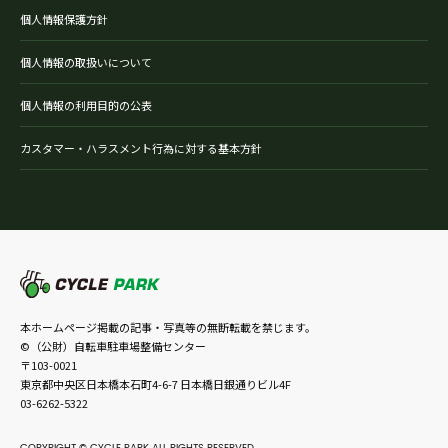
個人情報保護方針
個人情報の取扱いについて
個人情報の利用目的の公表
カスタマー・ハラスメント行為に対する基本方針
本ホームページ掲載の記事・写真等の無断転載を禁じます。
©（公財）自転車駐車場整備センター
〒103-0021
東京都中央区日本橋本石町4-6-7 日本橋日銀通りビル4F
03-6262-5322
COPYRIGHT © CYCLE PARK ALL RIGHTS RESERVED.