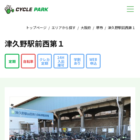
トップページ
/
エリアから探す
/
大阪府
/
堺市
/ 津久野駅前西第１
津久野駅前西第１
24H
クレカ
学割
WEB
定期
自転車
入出
定期
あり
申込
庫可