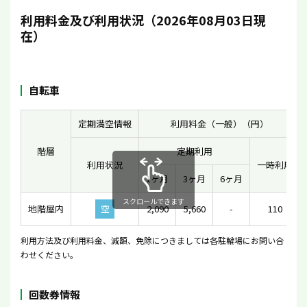
利用料金及び利用状況（2026年08月03日現
在）
自転車
定期満空情報
利用料金（一般）（円）
階層
定期利用
利用状況
一時利用
1ヶ月
3ヶ月
6ヶ月
スクロールできます
地階屋内
空
2,090
5,660
-
110
利用方法及び利用料金、減額、免除につきましては各駐輪場にお問い合
わせください。
回数券情報