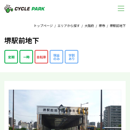
トップページ
/
エリアから探す
/
大阪府
/
堺市
/ 堺駅前地下
堺駅前地下
現金
学割
定期
一時
自転車
のみ
あり