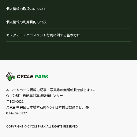
個人情報の取扱いについて
個人情報の利用目的の公表
カスタマー・ハラスメント行為に対する基本方針
本ホームページ掲載の記事・写真等の無断転載を禁じます。
©（公財）自転車駐車場整備センター
〒103-0021
東京都中央区日本橋本石町4-6-7 日本橋日銀通りビル4F
03-6262-5322
COPYRIGHT © CYCLE PARK ALL RIGHTS RESERVED.