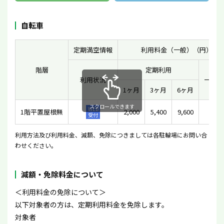
自転車
定期満空情報
利用料金（一般）（円）
階層
定期利用
利用状況
一時利
1ヶ月
3ヶ月
6ヶ月
スクロールできます
WEB
1階平置屋根無
2,000
5,400
9,600
-
受付
利用方法及び利用料金、減額、免除につきましては各駐輪場にお問い合
わせください。
減額・免除料金について
＜利用料金の免除について＞
以下対象者の方は、定期利用料金を免除します。
対象者