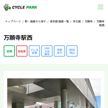
トップページ
/
駅・路線から探す
/
東京都 路線一覧
/
京王線
/
万願寺
/ 万願寺
駅西
万願寺駅西
24H
クレカ
学割
WEB
定期
自転車
入出
定期
あり
申込
庫可