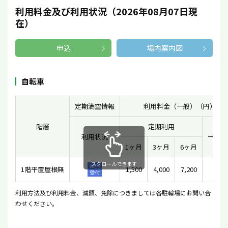
利用料金及び利用状況（2026年08月07日現
在）
申込
場内案内図
自転車
定期満空情報
利用料金（一般）（円）
階層
定期利用
利用状況
一時利
1ヶ月
3ヶ月
6ヶ月
スクロールできます
WEB
1階平置屋根無
1,500
4,000
7,200
100
受付
利用方法及び利用料金、減額、免除につきましては各駐輪場にお問い合
わせください。