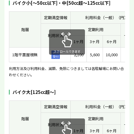
バイク小[〜50cc以下]・中[50cc超〜125cc以下]
定期満空情報
利用料金（一般）（円）
階層
定期利用
利用状況
一時
1ヶ月
3ヶ月
6ヶ月
スクロールできます
WEB
1階平置屋根無
2,100
5,600
10,000
15
受付
利用方法及び利用料金、減額、免除につきましては各駐輪場にお問い合
わせください。
バイク大[125cc超〜]
定期満空情報
利用料金（一般）（円）
階層
定期利用
利用状況
一時
1ヶ月
3ヶ月
6ヶ月