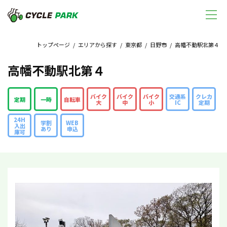
トップページ
/
エリアから探す
/
東京都
/
日野市
/ 高幡不動駅北第４
高幡不動駅北第４
バイク
バイク
バイク
交通系
クレカ
定期
一時
自転車
大
中
小
IC
定期
24H
学割
WEB
入出
あり
申込
庫可