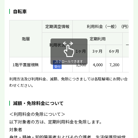
自転車
定期満空情報
利用料金（一般）（円）
階層
定期利用
利用状況
一時利
1ヶ月
3ヶ月
6ヶ月
スクロールできます
WEB
1階平置屋根無
1,500
4,000
7,200
-
受付
利用方法及び利用料金、減額、免除につきましては各駐輪場にお問い合
わせください。
減額・免除料金について
＜利用料金の免除について＞
以下対象者の方は、定期利用料金を免除します。
対象者
身体・精神・知的障害者およびその介護者、生活保護受給世