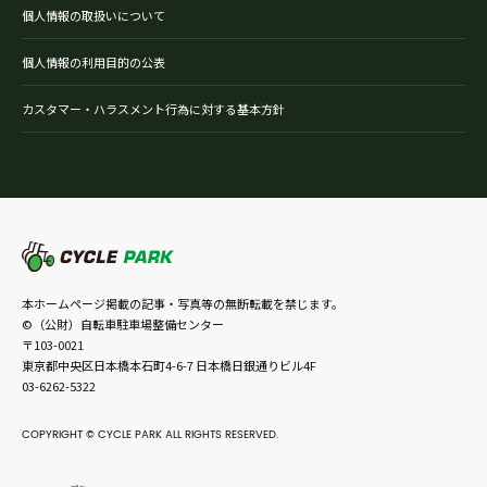
個人情報の取扱いについて
個人情報の利用目的の公表
カスタマー・ハラスメント行為に対する基本方針
本ホームページ掲載の記事・写真等の無断転載を禁じます。
©（公財）自転車駐車場整備センター
〒103-0021
東京都中央区日本橋本石町4-6-7 日本橋日銀通りビル4F
03-6262-5322
COPYRIGHT © CYCLE PARK ALL RIGHTS RESERVED.