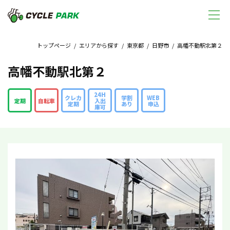
トップページ
/
エリアから探す
/
東京都
/
日野市
/ 高幡不動駅北第２
高幡不動駅北第２
24H
クレカ
学割
WEB
定期
自転車
入出
定期
あり
申込
庫可