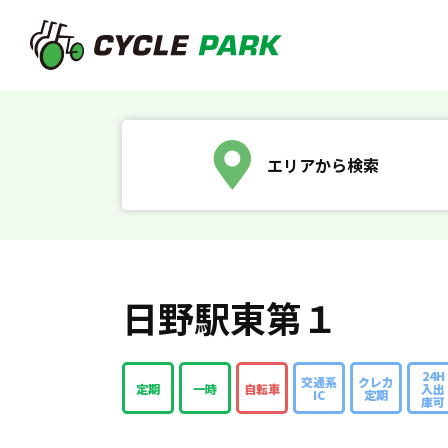
エリアから検索
日野駅東第１
24H
交通系
クレカ
定期
一時
自転車
入出
IC
定期
庫可