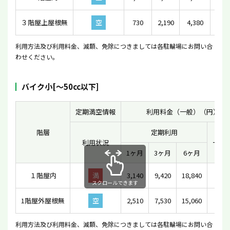
３階屋上屋根無
空
730
2,190
4,380
利用方法及び利用料金、減額、免除につきましては各駐輪場にお問い合
わせください。
バイク小[〜50cc以下]
定期満空情報
利用料金（一般）（円）
階層
定期利用
利用状況
一時
1ヶ月
3ヶ月
6ヶ月
１階屋内
満
3,140
9,420
18,840
-
スクロールできます
1階屋外屋根無
空
2,510
7,530
15,060
-
利用方法及び利用料金、減額、免除につきましては各駐輪場にお問い合