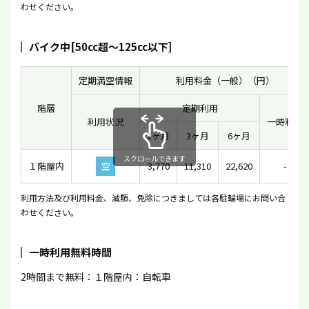
わせください。
バイク中[50cc超〜125cc以下]
定期満空情報
利用料金（一般）（円）
階層
定期利用
利用状況
一時利用
1ヶ月
3ヶ月
6ヶ月
スクロールできます
１階屋内
空
3,770
11,310
22,620
-
利用方法及び利用料金、減額、免除につきましては各駐輪場にお問い合
わせください。
一時利用無料時間
2時間まで無料：１階屋内：自転車