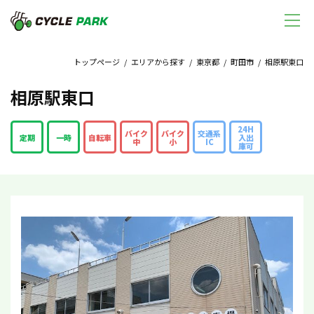
トップページ
/
エリアから探す
/
東京都
/
町田市
/ 相原駅東口
相原駅東口
24H
バイク
バイク
交通系
定期
一時
自転車
入出
中
小
IC
庫可