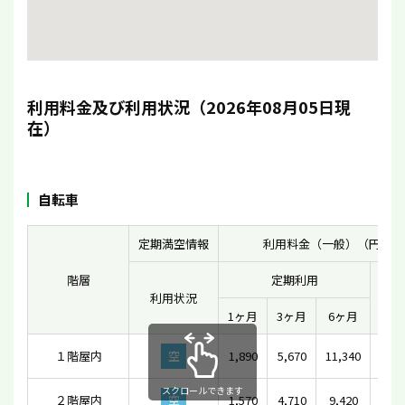
利用料金及び利用状況（2026年08月05日現
在）
自転車
定期満空情報
利用料金（一般）（円）
階層
定期利用
利用状況
一時
1ヶ月
3ヶ月
6ヶ月
１階屋内
空
1,890
5,670
11,340
1
スクロールできます
２階屋内
空
1,570
4,710
9,420