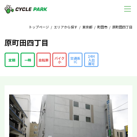
トップページ
/
エリアから探す
/
東京都
/
町田市
/ 原町田四丁目
原町田四丁目
24H
バイク
交通系
定期
一時
自転車
入出
小
IC
庫可