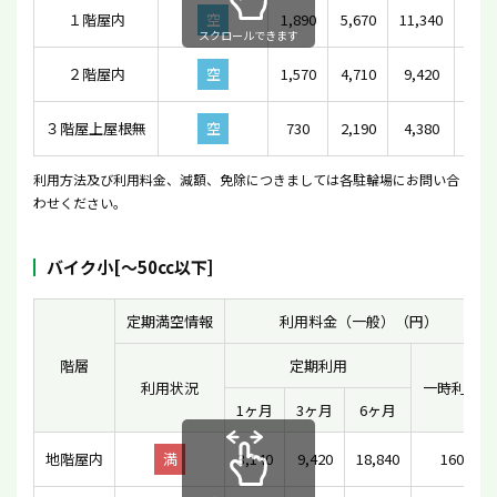
１階屋内
空
1,890
5,670
11,340
スクロールできます
２階屋内
空
1,570
4,710
9,420
３階屋上屋根無
空
730
2,190
4,380
利用方法及び利用料金、減額、免除につきましては各駐輪場にお問い合
わせください。
バイク小[〜50cc以下]
定期満空情報
利用料金（一般）（円）
階層
定期利用
利用状況
一時利用
1ヶ月
3ヶ月
6ヶ月
地階屋内
満
3,140
9,420
18,840
160