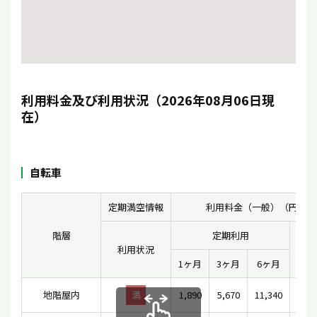
利用料金及び利用状況（2026年08月06日現
在）
自転車
定期満空情報
利用料金（一般）（円）
階層
定期利用
利用状況
一時
1ヶ月
3ヶ月
6ヶ月
地階屋内
満
1,890
5,670
11,340
1