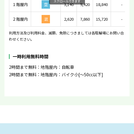
スクロールできます
１階屋内
空
3,140
9,420
18,840
-
２階屋内
混
2,620
7,860
15,720
-
利用方法及び利用料金、減額、免除につきましては各駐輪場にお問い合
わせください。
一時利用無料時間
2時間まで無料：地階屋内：自転車
2時間まで無料：地階屋内：バイク小[〜50cc以下]