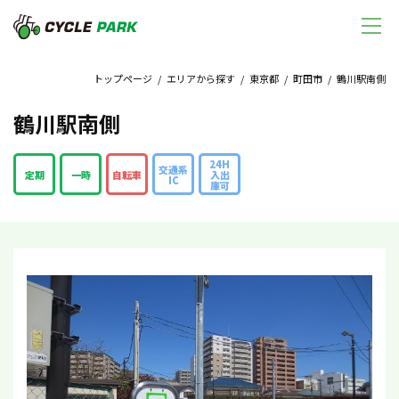
トップページ
/
エリアから探す
/
東京都
/
町田市
/ 鶴川駅南側
鶴川駅南側
24H
交通系
定期
一時
自転車
入出
IC
庫可