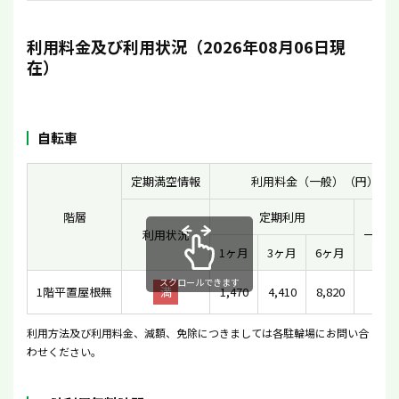
利用料金及び利用状況（2026年08月06日現
在）
自転車
定期満空情報
利用料金（一般）（円）
階層
定期利用
利用状況
一時利
1ヶ月
3ヶ月
6ヶ月
スクロールできます
1階平置屋根無
満
1,470
4,410
8,820
110
利用方法及び利用料金、減額、免除につきましては各駐輪場にお問い合
わせください。