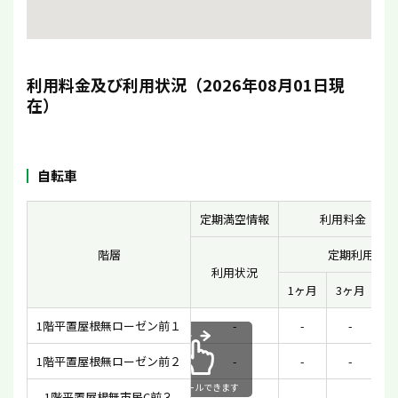
利用料金及び利用状況（2026年08月01日現
在）
自転車
定期満空情報
利用料金（一
階層
定期利用
利用状況
1ヶ月
3ヶ月
6
1階平置屋根無ローゼン前１
-
-
-
1階平置屋根無ローゼン前２
-
-
-
スクロールできます
1階平置屋根無市民C前３
-
-
-