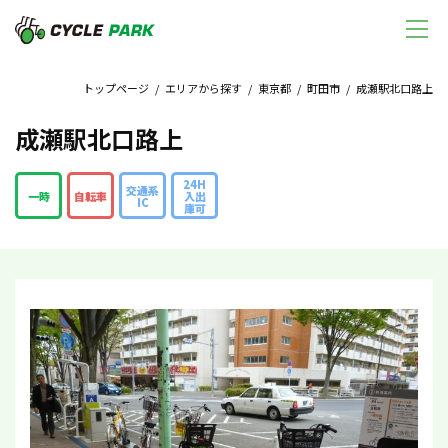
トップページ
/
エリアから探す
/
東京都
/
町田市
/ 成瀬駅北口路上
成瀬駅北口路上
24H
交通系
一時
自転車
入出
IC
庫可