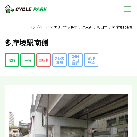
トップページ
/
エリアから探す
/
東京都
/
町田市
/ 多摩境駅南側
多摩境駅南側
24H
クレカ
WEB
定期
一時
自転車
入出
定期
申込
庫可