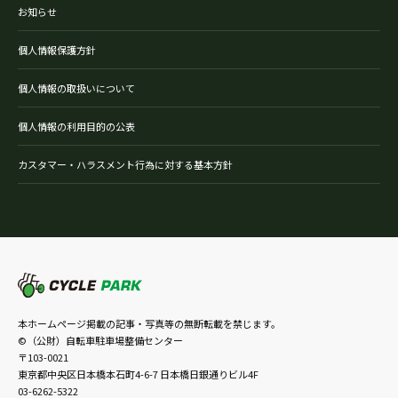
お知らせ
個人情報保護方針
個人情報の取扱いについて
個人情報の利用目的の公表
カスタマー・ハラスメント行為に対する基本方針
本ホームページ掲載の記事・写真等の無断転載を禁じます。
©（公財）自転車駐車場整備センター
〒103-0021
東京都中央区日本橋本石町4-6-7 日本橋日銀通りビル4F
03-6262-5322