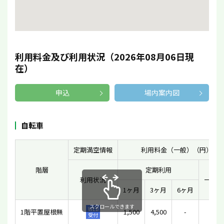
利用料金及び利用状況（2026年08月06日現
在）
申込
場内案内図
自転車
定期満空情報
利用料金（一般）（円）
階層
定期利用
利用状況
一時利
1ヶ月
3ヶ月
6ヶ月
スクロールできます
WEB
1階平置屋根無
1,500
4,500
-
100
受付