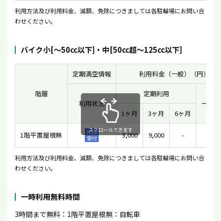
利用方法及び利用料金、減額、免除につきましては各駐輪場にお問い合
わせください。
バイク小[〜50cc以下]・中[50cc超〜125cc以下]
定期満空情報
利用料金（一般）（円）
階層
定期利用
利用状況
一時利
1ヶ月
3ヶ月
6ヶ月
スクロールできます
WEB
1階平置屋根無
3,000
9,000
-
200
受付
利用方法及び利用料金、減額、免除につきましては各駐輪場にお問い合
わせください。
一時利用無料時間
3時間まで無料：1階平置屋根無：自転車