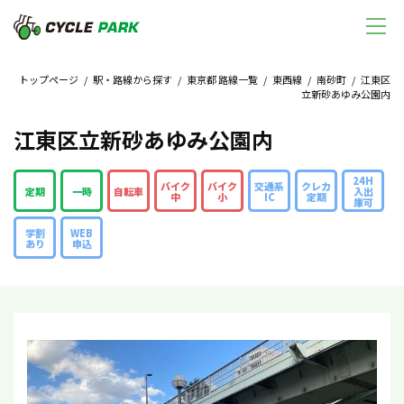
トップページ
/
駅・路線から探す
/
東京都 路線一覧
/
東西線
/
南砂町
/ 江東区
立新砂あゆみ公園内
江東区立新砂あゆみ公園内
24H
バイク
バイク
交通系
クレカ
定期
一時
自転車
入出
中
小
IC
定期
庫可
学割
WEB
あり
申込