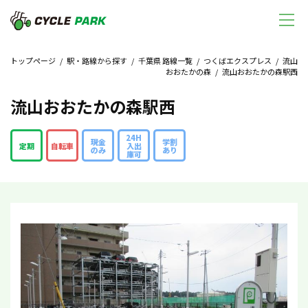
トップページ
/
駅・路線から探す
/
千葉県 路線一覧
/
つくばエクスプレス
/
流山
おおたかの森
/ 流山おおたかの森駅西
流山おおたかの森駅西
24H
現金
学割
定期
自転車
入出
のみ
あり
庫可