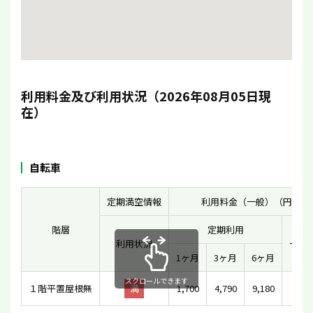
利用料金及び利用状況（2026年08月05日現
在）
自転車
定期満空情報
利用料金（一般）（円）
階層
定期利用
利用状況
一時
1ヶ月
3ヶ月
6ヶ月
スクロールできます
１階平置屋根無
満
1,700
4,790
9,180
-