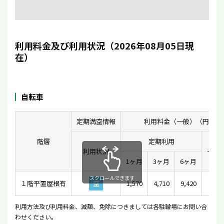
利用料金及び利用状況（2026年08月05日現
在）
自転車
定期満空情報
利用料金（一般）（円）
階層
定期利用
利用状況
一時
1ヶ月
3ヶ月
6ヶ月
スクロールできます
１階平置屋根有
空
1,570
4,710
9,420
-
利用方法及び利用料金、減額、免除につきましては各駐輪場にお問い合
わせください。