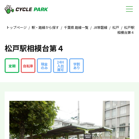
トップページ
/
駅・路線から探す
/
千葉県 路線一覧
/
JR常磐線
/
松戸
/ 松戸駅
相模台第４
松戸駅相模台第４
24H
現金
学割
定期
自転車
入出
のみ
あり
庫可