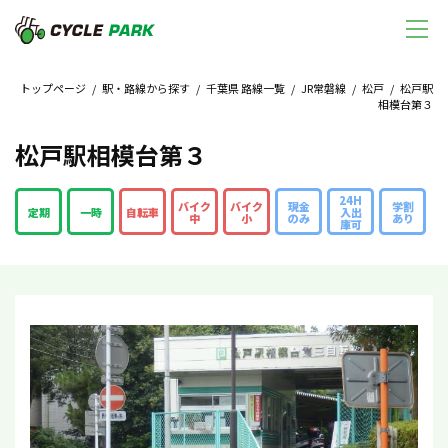
トップページ
/
駅・路線から探す
/
千葉県 路線一覧
/
JR常磐線
/
松戸
/ 松戸駅
相模台第３
松戸駅相模台第３
24H
バイク
バイク
現金
学割
定期
一時
自転車
入出
中
小
のみ
あり
庫可