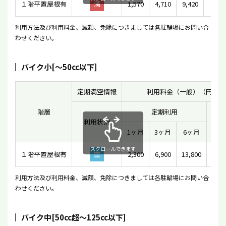
１階平置屋根有
満
1,570
4,710
9,420
-
利用方法及び利用料金、減額、免除につきましては各駐輪場にお問い合
わせください。
バイク小[〜50cc以下]
定期満空情報
利用料金（一般）（円）
階層
定期利用
利用状況
一時
1ヶ月
3ヶ月
6ヶ月
スクロールできます
１階平置屋根有
空
2,300
6,900
13,800
1
利用方法及び利用料金、減額、免除につきましては各駐輪場にお問い合
わせください。
バイク中[50cc超〜125cc以下]