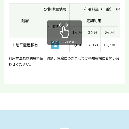
定期満空情報
利用料金（一般）（円）
階層
定期利用
利用状況
一時
1ヶ月
3ヶ月
6ヶ月
スクロールできます
１階平置屋根有
空
2,620
7,860
15,720
利用方法及び利用料金、減額、免除につきましては各駐輪場にお問い合
わせください。