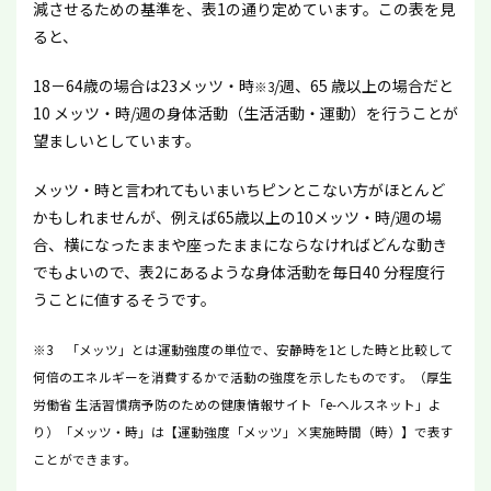
減させるための基準を、表1の通り定めています。この表を見
ると、
18－64歳の場合は23メッツ・時
/週、65 歳以上の場合だと
※3
10 メッツ・時/週の身体活動（生活活動・運動）を行うことが
望ましいとしています。
メッツ・時と言われてもいまいちピンとこない方がほとんど
かもしれませんが、例えば65歳以上の10メッツ・時/週の場
合、横になったままや座ったままにならなければどんな動き
でもよいので、表2にあるような身体活動を毎日40 分程度行
うことに値するそうです。
※3 「メッツ」とは運動強度の単位で、安静時を1とした時と比較して
何倍のエネルギーを消費するかで活動の強度を示したものです。（厚生
労働省 生活習慣病予防のための健康情報サイト「e-ヘルスネット」よ
り）
「メッツ・時」は【運動強度「メッツ」×実施時間（時）】で表す
ことができます。