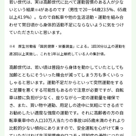
若い世代は、実は高齢世代に比べて運動習慣のある人が少な
いという結果
があるのです（男性で20－64歳23.5%、65歳
※4
以上41.9%）。なので自転車や他の生活活動・運動を組み合
わせて常日頃から身体的活動不足にならないように気をつけ
ていただきたいと思います。
※4 厚生労働省「国民健康・栄養調査」による。1回30分以上の運動を
週2回以上実施し、これを1年以上継続している人の集計値。
高齢世代は、若い頃は普段から身体を動かしていたとしても
加齢とともにそういった機会が減ってしまう方も多くいらっ
しゃると思います。運動不足だからといって突然運動をする
と足腰を悪くする可能性もあるので注意が必要ですが、自転
車は膝に負担が少なく、座りながら一定の運動量を確保で
き、また、買い物や通勤、用足しの途中に気軽にできる点で
お勧めしたい適度な強度の運動です。それに高齢者の方の自
転車乗車中の人口10万人当たりの事故は65歳未満のそれより
比較的少ない傾向にありますので、安全運転を心がけて乗っ
ていただければ生活習慣病やロコモ・認知症の予防につなが