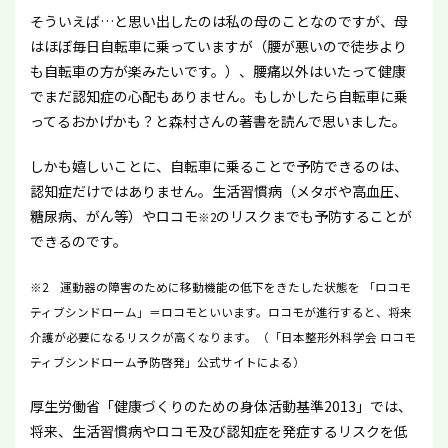
そういえば…と思い出したのは私の母のことなのですが、母
はほぼ毎日自転車に乗っていますが（腰が悪いので徒歩より
も自転車の方が楽みたいです。）、腰痛以外はいたって健康
でまだ認知症の心配もありません。もしかしたら自転車に乗
ってるおかげかも？と森村さんの著書を読んで思いました。
しかも嬉しいことに、自転車に乗ることで予防できるのは、
認知症だけではありません。生活習慣病（メタボや高血圧、
糖尿病、がん等）やロコモ
のリスクまでも予防することが
※2
できるのです。
※2 運動器の障害のために移動機能の低下をきたした状態を 「ロコモ
ティブシンドローム」＝ロコモといいます。ロコモが進行すると、将来
介護が必要になるリスクが高くなります。（「日本整形外科学会 ロコモ
ティブシンドローム予防啓発」公式サイトによる）
厚生労働省「健康づくりのための身体活動基準2013」では、
将来、生活習慣病やロコモ及び認知症を発症するリスクを低