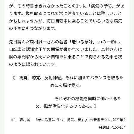
が、その時書ききれなかったことの1つに「病気の予防」があ
ります。歳を取るにつれて常に健康でいることは難しいこと
かもしれませんが、毎日自転車に乗ることでいろいろな病気
の予防にもつながります。
先日読んだ森村誠一さんの著書「老いる意味」
の一節に、
※1
自転車と認知症予防の関係が書かれていました。森村さんは
脳の専門家から聞いた自転車に乗ることで得られる効果を次
のように語られています。
《 視覚、聴覚、反射神経。それに加えてバランスを取るた
めにも脳は働く。
それぞれの機能を同時に働かせるた
め、脳が活性化するのである。》
※1 森村誠一「老いる意味 うつ、勇気、夢」,中公新書ラクレ,2021年2
月10日,P156-157