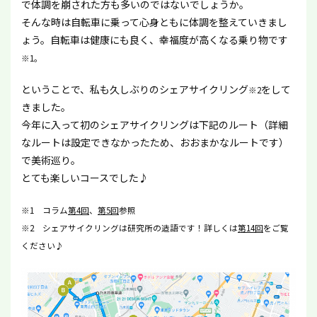
で体調を崩された方も多いのではないでしょうか。
そんな時は自転車に乗って心身ともに体調を整えていきまし
ょう。自転車は健康にも良く、幸福度が高くなる乗り物です
※1。
ということで、私も久しぶりのシェアサイクリング
をして
※2
きました。
今年に入って初のシェアサイクリングは下記のルート（詳細
なルートは設定できなかったため、おおまかなルートです）
で美術巡り。
とても楽しいコースでした♪
※1 コラム
第4回
、
第5回
参照
※2 シェアサイクリングは研究所の造語です！詳しくは
第14回
をご覧
ください♪