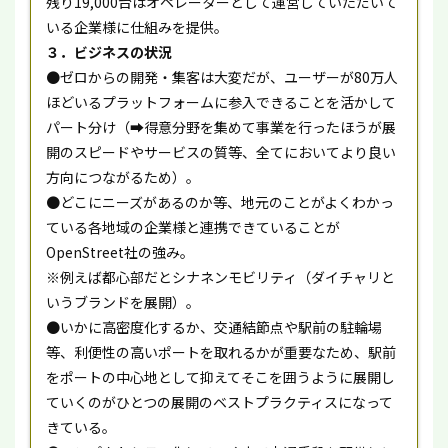
残り19,000台はオペレーターとして運営していただいて
いる企業様に仕組みを提供。
３．ビジネスの状況
●ゼロからの開発・集客は大変だが、ユーザーが80万人
ほどいるプラットフォームに参入できることを活かして
パート分け（➡得意分野を集めて事業を行ったほうが展
開のスピードやサービスの質等、全てにおいてより良い
方向につながるため）。
●どこにニーズがあるのか等、地元のことがよくわかっ
ている各地域の企業様と連携できていることが
OpenStreet社の強み。
※例えば都心部だとシナネンモビリティ（ダイチャリと
いうブランドを展開）。
●いかに高密度化するか、交通結節点や駅前の駐輪場
等、利便性の高いポートを取れるかが重要なため、駅前
をポートの中心地として抑えてそこを囲うように展開し
ていくのがひとつの展開のベストプラクティスになって
きている。