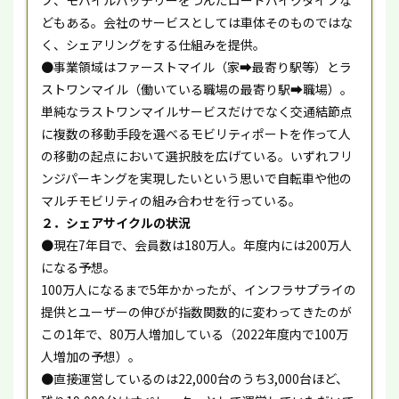
プ、モバイルバッテリーをつんだロードバイクタイプな
どもある。会社のサービスとしては車体そのものではな
く、シェアリングをする仕組みを提供。
●事業領域はファーストマイル（家➡最寄り駅等）とラ
ストワンマイル（働いている職場の最寄り駅➡職場）。
単純なラストワンマイルサービスだけでなく交通結節点
に複数の移動手段を選べるモビリティポートを作って人
の移動の起点において選択肢を広げている。いずれフリ
ンジパーキングを実現したいという思いで自転車や他の
マルチモビリティの組み合わせを行っている。
２．シェアサイクルの状況
●現在7年目で、会員数は180万人。年度内には200万人
になる予想。
100万人になるまで5年かかったが、インフラサプライの
提供とユーザーの伸びが指数関数的に変わってきたのが
この1年で、80万人増加している（2022年度内で100万
人増加の予想）。
●直接運営しているのは22,000台のうち3,000台ほど、