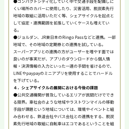
●コンパクトシティ化していく中で交通手段を配備しに
くい場所のカバーに使用したり、災害活用、脱炭素先行
地域の取組に活用いただく等、シェアサイクルを起点と
して協定・連携範囲を拡張していくケースも増えてい
る。
●ジョルダン、JR東日本のRingo Passなどと連携。一部
地域で、その地域の定期券との連携を試している。
スーパーアプリとの連携の方がユーザーを増やす面では
良いのが事実だが、アプリのダウンロードから個人情
報・決済情報の入力といった一連の手間を省けるので、
LINEやpaypayのミニアプリを使用することでハードル
を下げている。
４．シェアサイクルの展開における今後の課題
●公共交通機関が普及しているエリアが民間だけででき
る限界。車社会のような地域やラストワンマイルの移動
手段が課題という地域については、環境やイベントと組
み合わせる、鉄道会社やバス会社との連携をする、脱炭
素先行地域の取組に自転車はエコであるということを組